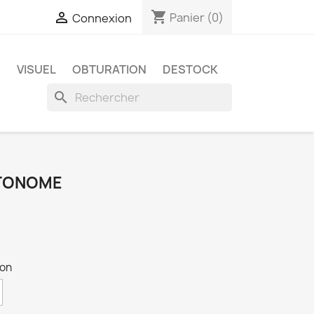
shopping_cart

Panier
(0)
Connexion
E
VISUEL
OBTURATION
DESTOCK
search
UTONOME
eon