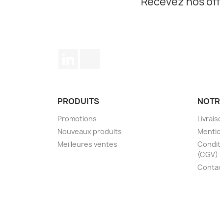
Recevez nos off
LinkedIn
TikTok
PRODUITS
NOTR
Promotions
Livrai
Nouveaux produits
Mentio
Meilleures ventes
Condit
(CGV)
Conta