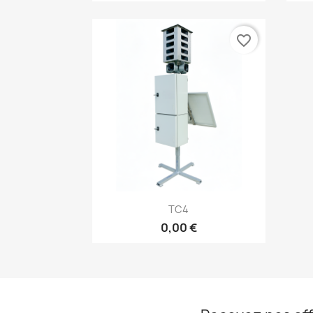
favorite_border
Aperçu rapide

TC4
0,00 €