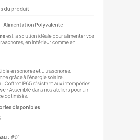
ls du produit
– Alimentation Polyvalente
ome
est la solution idéale pour alimenter vos
ltrasonores, en intérieur comme en
ible en sonores et ultrasonores.
nne grâce à l’énergie solaire.
e
: Coffret IP65 résistant aux intempéries.
ise
: Assemblé dans nos ateliers pour un
ce optimisés.
ories disponibles
5
eau
: #01