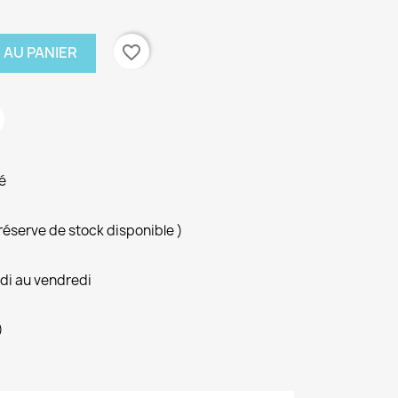
favorite_border
 AU PANIER
é
 réserve de stock disponible )
ndi au vendredi
)