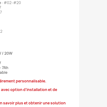
e
: #02-#20
7
7
22
V / 20W
V
- 7Ah
able
ièrement personnalisable.
, avec option d’installation et de
 savoir plus et obtenir une solution