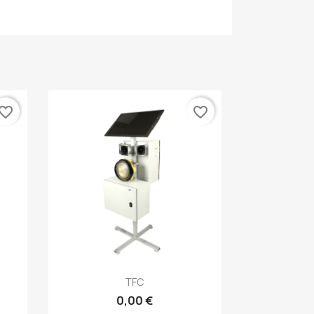
vorite_border
favorite_border
Aperçu rapide

TFC
0,00 €