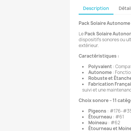
Description
Détai
Pack Solaire Autonome 
Le
Pack Solaire Auton
dispositifs sonores ou u
extérieur.
Caractéristiques :
Polyvalent
: Compat
Autonome
: Fonctio
Robuste et Étanch
Fabrication França
suivi et une maintenan
Choix sonore – 11 catég
Pigeons
: #176-#3
Étourneau
: #61
Moineau
: #62
Étourneau et Moin