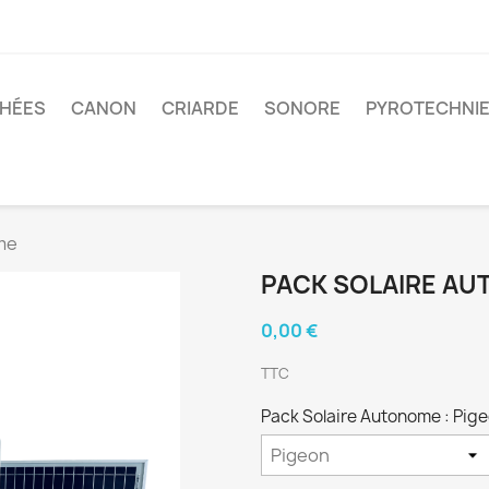
CHÉES
CANON
CRIARDE
SONORE
PYROTECHNI
me
PACK SOLAIRE A
0,00 €
TTC
Pack Solaire Autonome : Pig