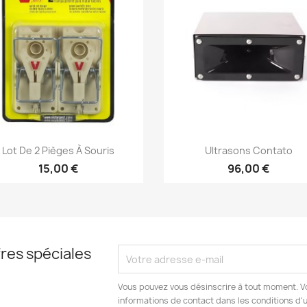
Aperçu rapide
Aperçu rapide


Lot De 2 Pièges À Souris
Ultrasons Contato
15,00 €
96,00 €
res spéciales
Vous pouvez vous désinscrire à tout moment. V
informations de contact dans les conditions d'ut