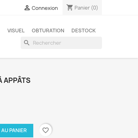
shopping_cart

Panier
(0)
Connexion
E
VISUEL
OBTURATION
DESTOCK
search
 À APPÂTS
favorite_border
 AU PANIER