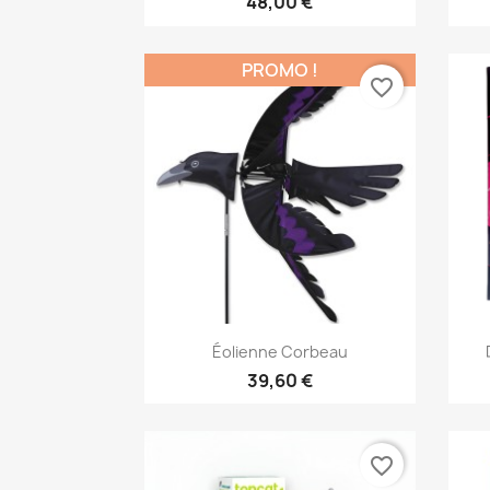
48,00 €
PROMO !
favorite_border
Aperçu rapide

Éolienne Corbeau
39,60 €
favorite_border