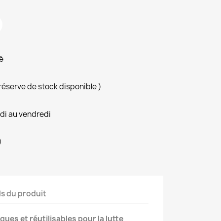
é
 réserve de stock disponible )
ndi au vendredi
)
ls du produit
ques et réutilisables pour la lutte