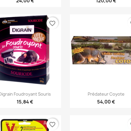
24,00 €
120,00 €
favorite_border
fa
Aperçu rapide
Aperçu rapide


Digrain Foudroyant Souris
Prédateur Coyote
15,84 €
54,00 €
favorite_border
fa