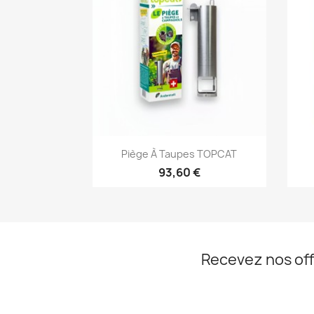
Aperçu rapide

Piège À Taupes TOPCAT
93,60 €
Recevez nos off