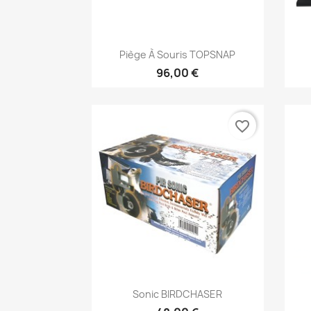
Aperçu rapide

Piège À Souris TOPSNAP
96,00 €
favorite_border
Aperçu rapide

Sonic BIRDCHASER