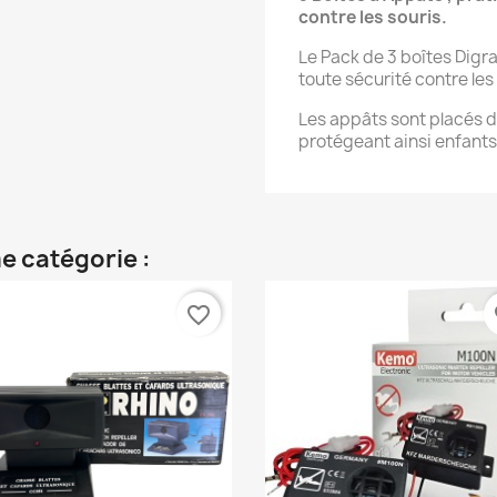
contre les souris.
Le Pack de 3 boîtes Digr
toute sécurité contre les 
Les appâts sont placés d
protégeant ainsi enfant
e catégorie :
favorite_border
fa