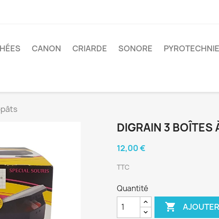
CHÉES
CANON
CRIARDE
SONORE
PYROTECHNI
ppâts
DIGRAIN 3 BOÎTES
12,00 €
TTC
Quantité

AJOUTER