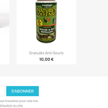
Aperçu rapide

Granulés Anti-Souris
10,00 €
ous trouverez pour cela nos
ilisation du site.