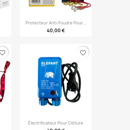
Aperçu rapide

Protecteur Anti-Foudre Pour...
40,00 €
vorite_border
favorite_border
Aperçu rapide

Électrificateur Pour Clôture