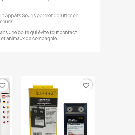
ain Appâts Souris permet de lutter en
souris.
ans une boite qui évite tout contact
s et animaux de compagnie.
vorite_border
favorite_border