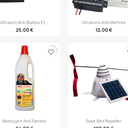
Aperçu rapide
Aperçu rapide


Ultrason Anti Blattes Et...
Ultrasons Anti Martres
25,00 €
12,00 €
favorite_border
fa
Aperçu rapide
Aperçu rapide


Nettoyant Anti Fientes
Solar Bird Repeller