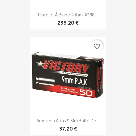
Pistolet À Blanc Röhm RG88...
235,20 €
favorite_border
Amorces Auto 9 Mm Boite De...
37,20 €