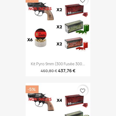
favorite_border
Kit Pyro 9mm (300 Fusée 300...
437,76 €
460,80 €
-5%
favorite_border