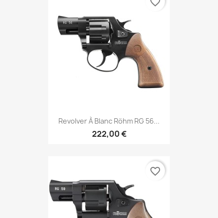
favorite_border
Revolver À Blanc Röhm RG 56...
222,00 €
favorite_border