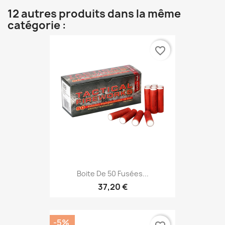
12 autres produits dans la même
catégorie :
favorite_border
Boite De 50 Fusées...
37,20 €
-5%