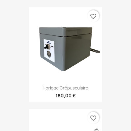
favorite_border
Horloge Crépusculaire
180,00 €
favorite_border