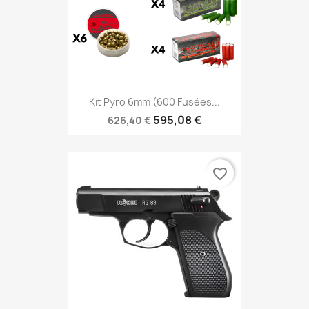
Kit Pyro 6mm (600 Fusées...
595,08 €
626,40 €
favorite_border