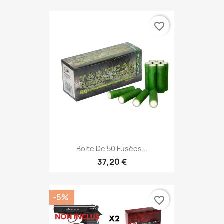
favorite_border
Boite De 50 Fusées...
37,20 €
-5%
favorite_border