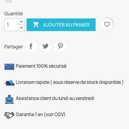
TTC
Quantité

favorite_border
AJOUTER AU PANIER
Partager
Paiement 100% sécurisé
Livraison rapide ( sous réserve de stock disponible )
Assistance client du lundi au vendredi
Garantie 1 an (voir CGV)