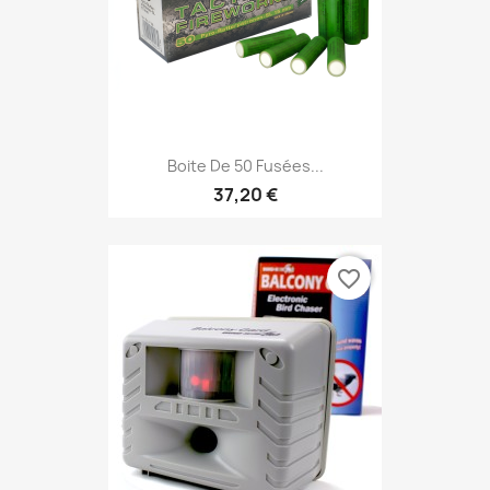
Boite De 50 Fusées...
37,20 €
favorite_border