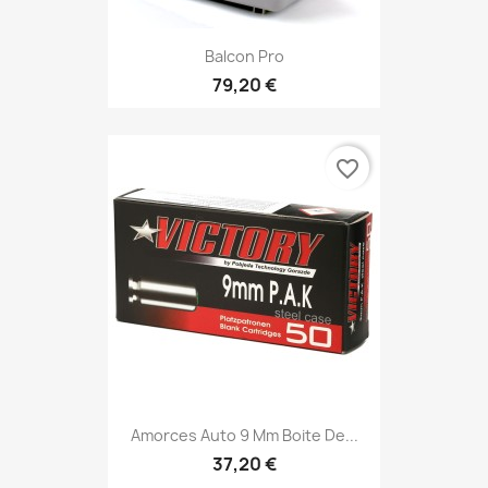
Balcon Pro
79,20 €
favorite_border
Amorces Auto 9 Mm Boite De...
37,20 €