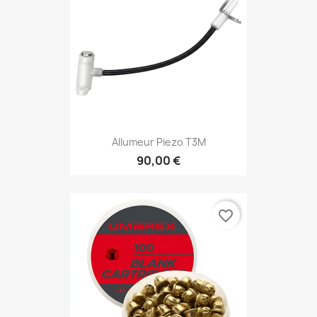
Allumeur Piezo T3M
90,00 €
favorite_border