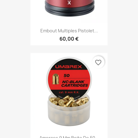
Embout Multiples Pistolet...
60,00 €
favorite_border
Amorces 9 Mm Boite De 50...