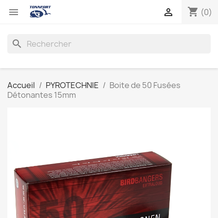
shopping_cart


(0)
search
Accueil
PYROTECHNIE
Boite de 50 Fusées
Détonantes 15mm