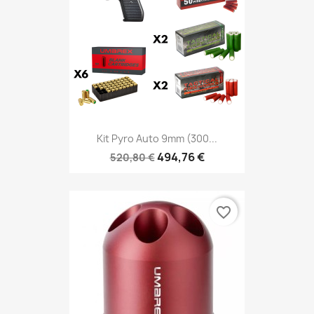
Kit Pyro Auto 9mm (300...
494,76 €
520,80 €
favorite_border