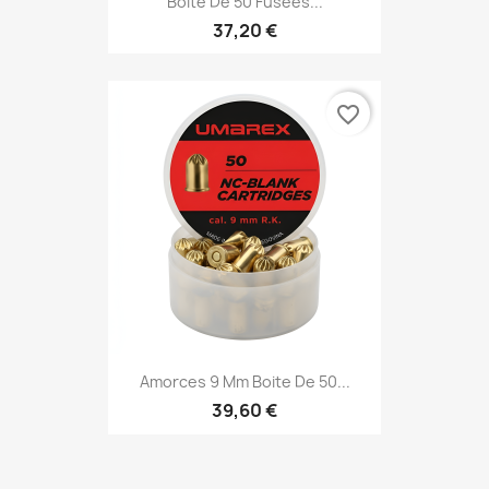
Boite De 50 Fusées...
37,20 €
favorite_border
Amorces 9 Mm Boite De 50...
39,60 €