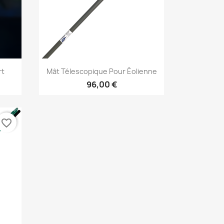
Aperçu rapide

rt
Mât Télescopique Pour Éolienne
96,00 €
favorite_border