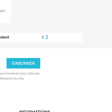
ant
2
édent
1
ous trouverez pour cela nos
ilisation du site.
INFORMATIONS