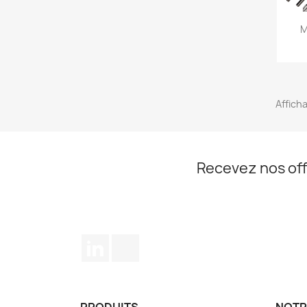
M
Afficha
Recevez nos off
LinkedIn
TikTok
PRODUITS
NOTR