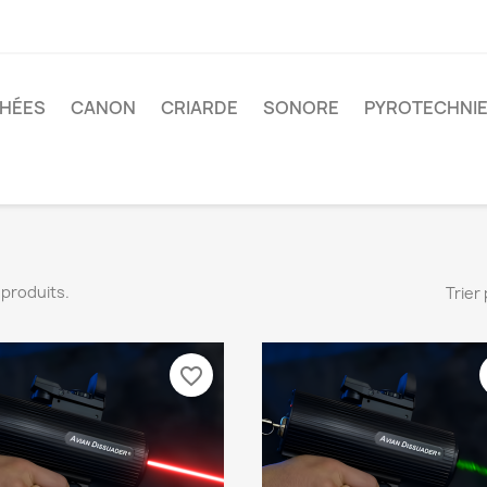
CHÉES
CANON
CRIARDE
SONORE
PYROTECHNI
17 produits.
Trier 
favorite_border