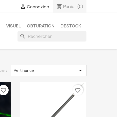
shopping_cart

Panier
(0)
Connexion
E
VISUEL
OBTURATION
DESTOCK
search

par :
Pertinence
favorite_border
favorite_border