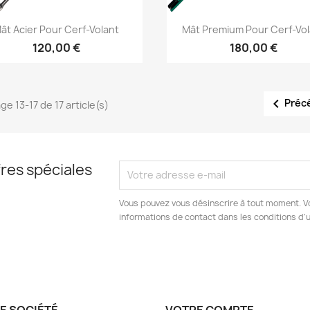
Aperçu rapide
Aperçu rapide


ât Acier Pour Cerf-Volant
Mât Premium Pour Cerf-Vol
120,00 €
180,00 €

Préc
ge 13-17 de 17 article(s)
res spéciales
Vous pouvez vous désinscrire à tout moment. V
informations de contact dans les conditions d'ut
E SOCIÉTÉ
VOTRE COMPTE