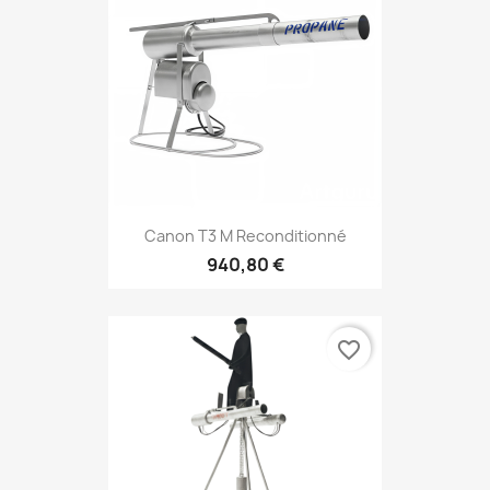
Canon T3 M Reconditionné
940,80 €
favorite_border