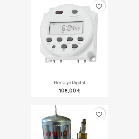
favorite_border
Horloge Digital
108,00 €
favorite_border