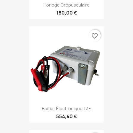
Horloge Crépusculaire
180,00 €
favorite_border
Boitier Électronique T3E
554,40 €