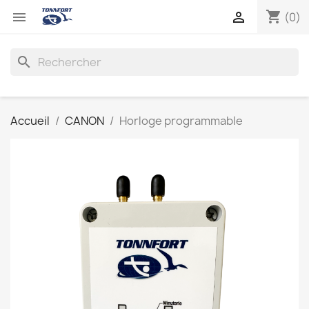
shopping_cart


(0)
search
Accueil
CANON
Horloge programmable