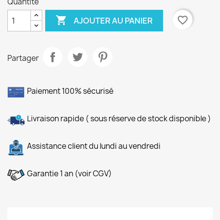
Quantité

favorite_border
AJOUTER AU PANIER
Partager
Paiement 100% sécurisé
Livraison rapide ( sous réserve de stock disponible )
Assistance client du lundi au vendredi
Garantie 1 an (voir CGV)