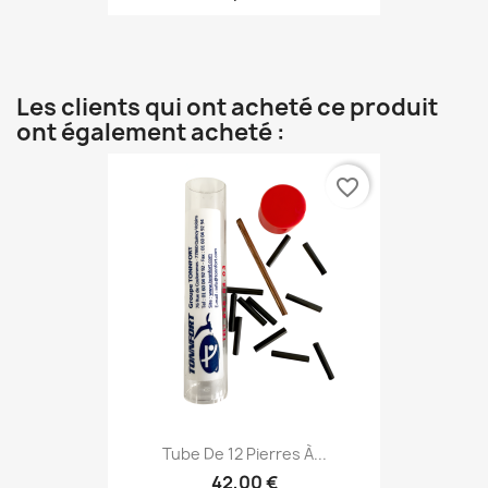
Les clients qui ont acheté ce produit
ont également acheté :
favorite_border
Tube De 12 Pierres À...
42,00 €