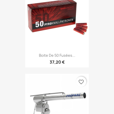
Boite De 50 Fusées...
37,20 €
favorite_border