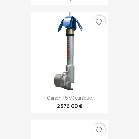
favorite_border
Canon T5 Mécanique
2 376,00 €
favorite_border