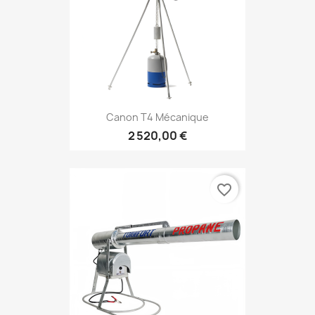
Canon T4 Mécanique
2 520,00 €
favorite_border