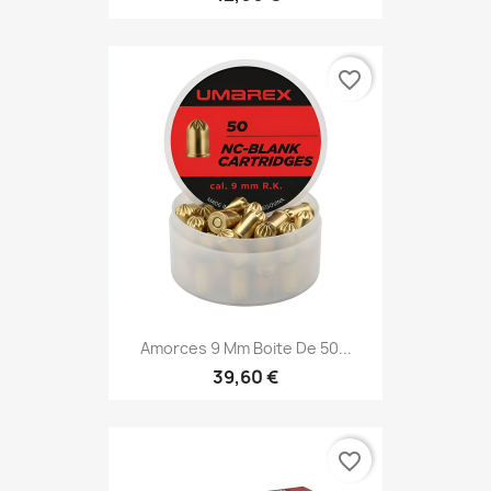
favorite_border
Amorces 9 Mm Boite De 50...
39,60 €
favorite_border