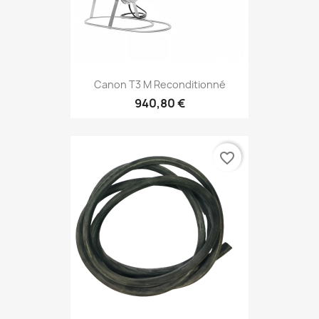
Canon T3 M Reconditionné
940,80 €
favorite_border