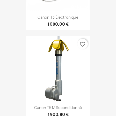
Canon T3 Électronique
1 080,00 €
favorite_border
Canon T5 M Reconditionné
1 900,80 €