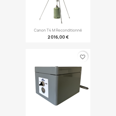
Canon T4 M Reconditionné
2 016,00 €
favorite_border