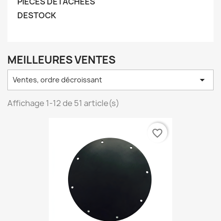
PIÈCES DÉTACHÉES
DESTOCK
MEILLEURES VENTES

Ventes, ordre décroissant
Affichage 1-12 de 51 article(s)
favorite_border