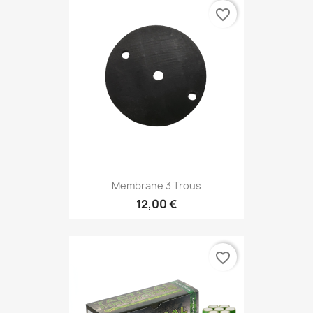
favorite_border
Membrane 3 Trous
12,00 €
favorite_border