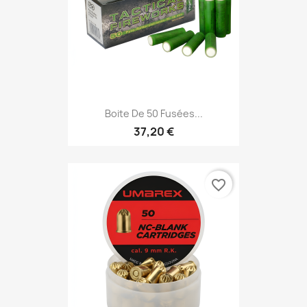
Boite De 50 Fusées...
37,20 €
favorite_border