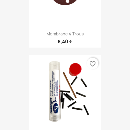
Membrane 4 Trous
8,40 €
favorite_border