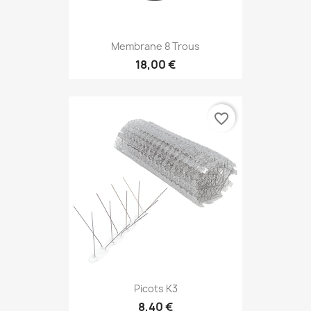
Membrane 8 Trous
18,00 €
favorite_border
Picots K3
8,40 €