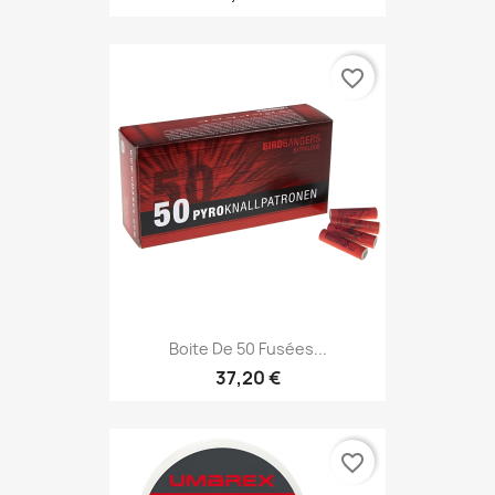
favorite_border
Boite De 50 Fusées...
37,20 €
favorite_border