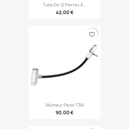
Tube De 12 Pierres À...
42,00 €
favorite_border
Allumeur Piezo T3M
90,00 €